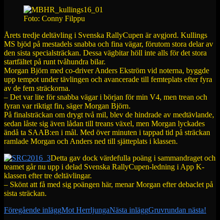
Foto: Conny Filppu
Årets tredje deltävling i Svenska RallyCupen är avgjord. Kullings
MS bjöd på mestadels snabba och fina vägar, förutom stora delar av
den sista specialsträckan. Dessa vägbitar höll inte alls för det stora
startfältet på runt tvåhundra bilar.
Morgan Björn med co-driver Anders Ekström vid noterna, byggde
upp tempot under tävlingen och avancerade till femteplats efter fyra
av de fem sträckorna.
– Det var lite för snabba vägar i början för min V4, men trean och
fyran var riktigt fin, säger Morgan Björn.
På finalsträckan om drygt två mil, blev de hindrade av medtävlande,
sedan låste sig även lådan till treans växel, men Morgan lyckades
ändå ta SAAB:en i mål. Med över minuten i tappad tid på sträckan
ramlade Morgan och Anders ned till sjätteplats i klassen.
Detta gav dock värdefulla poäng i sammandraget och
teamet går nu upp i delad Svenska RallyCupen-ledning i App K-
klassen efter tre deltävlingar.
– Skönt att få med sig poängen här, menar Morgan efter debaclet på
sista sträckan.
Inläggsnavigering
Föregående inlägg
Mot Herrljunga
Nästa inlägg
Gruvrundan nästa!