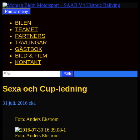
Hoppa
till
Sök
Primär meny
Morgan Björn Motorsport – SAAB V4 Historic Rallying
innehåll
BILEN
TEAMET
PARTNERS
TÄVLINGAR
GÄSTBOK
BILD & FILM
KONTAKT
Sök
efter:
Sexa och Cup-ledning
31 juli, 2016
eka
Foto: Anders Ekström
Foto: Anders Ekström