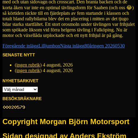
med och utan sidovagn och crosscart. Den branta backen och de
korta åken var inte en optimal tävlingsform för Saaben (och oss 😂)
så körtiden räckte till en fjärdeplats av fem startande i klassen och
totalt bland rallybilarna blev det en placering i mitten av det tjugo
bilar starka startfältet. Ett stort orosmoln under tävlingen var frihjulet
som spökade liksom vid förra helgens tävling i Falköping. Nu är
motor och växellåda urplockade och ett nytt frihjul är på gång.
Inläggsnavigering
Föregående inlägg
Lilljumbon
Nästa inlägg
80åringen 20260530
SENASTE NYTT
(ingen rubrik)
4 augusti, 2026
(ingen rubrik)
4 augusti, 2026
NYHETSARKIVET
NYHETSARKIVET
BESÖKSRÄKNARE
Copyright Morgan Björn Motorsport
Sidan designad av Anders Ekström