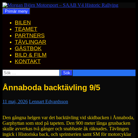
Hoppa
till
Sök
Primär meny
Morgan Björn Motorsport – SAAB V4 Historic Rallying
innehåll
BILEN
TEAMET
PARTNERS
TÄVLINGAR
GÄSTBOK
BILD & FILM
KONTAKT
Sök
efter:
Ånnaboda backtävling 9/5
11 maj, 2026
Lennart Edvardsson
Den gångna helgen var det backtävling vid skidbacken i Ånnaboda,
Garphyttan som stod på tapeten. Den 900 meter långa grusbacken
skulle avverkas två gånger och snabbaste åk räknades. Tävlingen
ingick i Historiska back, och sprintserien samt SM för motorcyklar