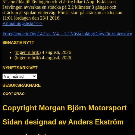
51 anmälda till tävlingen och vi är tre bilar i App. K-klassen.
I tävlingen avverkas en sträcka på 2,2 kilmeter 3 gånger och
sträckan är spolad vinterväg. Första start på sträckan är klockan
11:01 lördagen den 23/1 2016.
Anmälningslista >>>
Inläggsnavigering
Föregående inlägg
142 vs. V4 = 1-1
Nästa inlägg
Dags för vinter-race
SENASTE NYTT
(ingen rubrik)
4 augusti, 2026
(ingen rubrik)
4 augusti, 2026
NYHETSARKIVET
NYHETSARKIVET
BESÖKSRÄKNARE
Copyright Morgan Björn Motorsport
Sidan designad av Anders Ekström