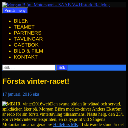
Hoppa
till
Sök
Primär meny
Morgan Björn Motorsport – SAAB V4 Historic Rallying
innehåll
BILEN
TEAMET
PARTNERS
TÄVLINGAR
GÄSTBOK
BILD & FILM
KONTAKT
Sök
efter:
Första vinter-racet!
17 januari, 2016
eka
Den svarta pärlan är tvättad och servad,
spikdäcken åker på. Morgan Björn med co-driver Anders Ekström
är redo för sin första vintertävling tillsammans. Nästa helg, den 23/1
kör vi Midvintervintersprinten, en rallysprint vid Sångens
Motorstadion arrangerad av
Hällefors MK
. I skrivande stund är det