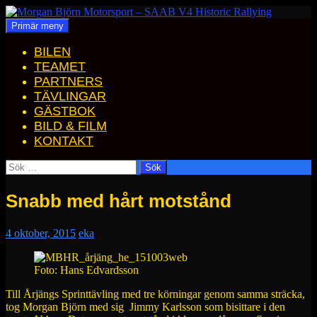
Hoppa
till
Sök
Primär meny
Morgan Björn Motorsport – SAAB V4 Historic Rallying
innehåll
BILEN
TEAMET
PARTNERS
TÄVLINGAR
GÄSTBOK
BILD & FILM
KONTAKT
Sök
efter:
Snabb med hårt motstånd
4 oktober, 2015
eka
Foto: Hans Edvardsson
Till Årjängs Sprinttävling med tre körningar genom samma sträcka,
tog Morgan Björn med sig Jimmy Karlsson som bisittare i den