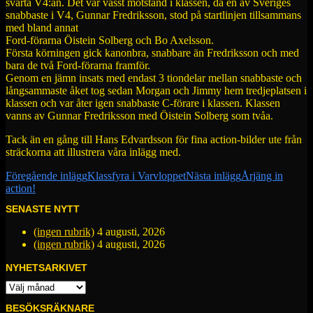
svarta V4:an. Det var vasst motstånd i klassen, då en av Sveriges
snabbaste i V4, Gunnar Fredriksson, stod på startlinjen tillsammans
med bland annat
Ford-förarna Öistein Solberg och Bo Axelsson.
Första körningen gick kanonbra, snabbare än Fredriksson och med
bara de två Ford-förarna framför.
Genom en jämn insats med endast 3 tiondelar mellan snabbaste och
långsammaste åket tog sedan Morgan och Jimmy hem tredjeplatsen i
klassen och var åter igen snabbaste C-förare i klassen. Klassen
vanns av Gunnar Fredriksson med Öistein Solberg som tvåa.
Tack än en gång till Hans Edvardsson för fina action-bilder ute från
sträckorna att illustrera våra inlägg med.
Inläggsnavigering
Föregående inlägg
Klassfyra i Varvloppet
Nästa inlägg
Årjäng in
action!
SENASTE NYTT
(ingen rubrik)
4 augusti, 2026
(ingen rubrik)
4 augusti, 2026
NYHETSARKIVET
NYHETSARKIVET
BESÖKSRÄKNARE