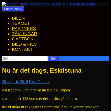
Hoppa
till
Sök
Primär meny
Morgan Björn Motorsport – SAAB V4 Historic Rallying
innehåll
BILEN
TEAMET
PARTNERS
TÄVLINGAR
GÄSTBOK
BILD & FILM
KONTAKT
Sök
efter:
Nu är det dags, Eskilstuna
28 augusti, 2018
Kent Gonner
Nu laddar vi upp inför nästa tävling i cupen
startnummer 128 kommer det att sitta på dörrarna
när vi rullar ut i skogarna i Sörmland, 3 st lite kortare sträckor