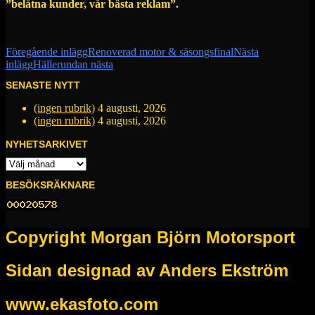
”belåtna kunder, vår bästa reklam”.
Inläggsnavigering
Föregående inlägg
Renoverad motor & säsongsfinal
Nästa
inlägg
Hällerundan nästa
SENASTE NYTT
(ingen rubrik)
4 augusti, 2026
(ingen rubrik)
4 augusti, 2026
NYHETSARKIVET
NYHETSARKIVET
BESÖKSRÄKNARE
Copyright Morgan Björn Motorsport
Sidan designad av Anders Ekström
www.ekasfoto.com