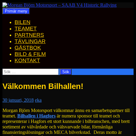
Hoppa
till
Sök
Primär meny
Morgan Björn Motorsport – SAAB V4 Historic Rallying
innehåll
BILEN
TEAMET
PARTNERS
TÄVLINGAR
GÄSTBOK
BILD & FILM
KONTAKT
Sök
efter:
Välkommen Bilhallen!
30 januari, 2018
eka
Morgan Björn Motorsport välkomnar ännu en samarbetspartner till
teamet.
Bilhallen i Hagfors
är numera sponsor till teamet och
representerar i Hagfors ett stort kunnande i bilbranschen, med brett
sortiment av välvårdade och välsvarvade bilar, förmånliga
finansieringslösningar och MECA bilverkstad. Deras motto är