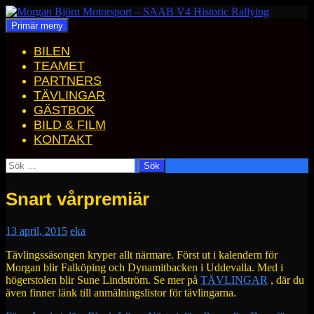
Hoppa
till
Sök
Primär meny
Morgan Björn Motorsport – SAAB V4 Historic Rallying
innehåll
BILEN
TEAMET
PARTNERS
TÄVLINGAR
GÄSTBOK
BILD & FILM
KONTAKT
Sök
efter:
Snart vårpremiär
13 april, 2015
eka
Tävlingssäsongen kryper allt närmare. Först ut i kalendern för
Morgan blir Falköping och Dynamitbacken i Uddevalla. Med i
högerstolen blir Sune Lindström. Se mer på
TÄVLINGAR
, där du
även finner länk till anmälningslistor för tävlingarna.