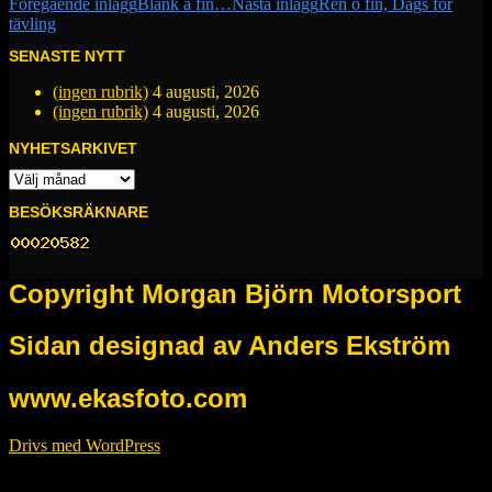
Inläggsnavigering
Föregående inlägg
Blank å fin…
Nästa inlägg
Ren o fin, Dags för
tävling
SENASTE NYTT
(ingen rubrik)
4 augusti, 2026
(ingen rubrik)
4 augusti, 2026
NYHETSARKIVET
NYHETSARKIVET
BESÖKSRÄKNARE
Copyright Morgan Björn Motorsport
Sidan designad av Anders Ekström
www.ekasfoto.com
Drivs med WordPress